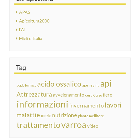
APAS
Apicoltura2000
FAI
Mieli d'Italia
Tag
api
acido ossalico
acido formico
ape regina
Attrezzatura
avvelenamento
fiere
cera
Corso
informazioni
lavori
invernamento
malattie
nutrizione
miele
piante mellifere
varroa
trattamento
video