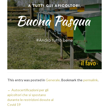
This entry was posted in
Generale
. Bookmark the
permalink
.
Post
←
Autocertificazioni per gli
apicoltori che si spostano
navigation
durante le restrizioni dovute al
Covid 19