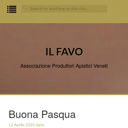
Search
for:
IL FAVO
Associazione Produttori Apistici Veneti
Buona Pasqua
12 Aprile 2020
dario