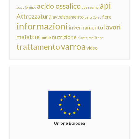
api
acido ossalico
acido formico
ape regina
Attrezzatura
avvelenamento
fiere
cera
Corso
informazioni
lavori
invernamento
malattie
nutrizione
miele
piante mellifere
varroa
trattamento
video
Unione Europea