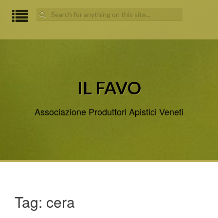
Search
for:
IL FAVO
Associazione Produttori Apistici Veneti
Tag:
cera