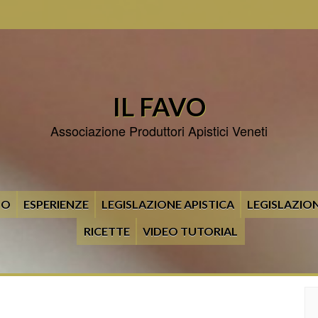
IL FAVO
Associazione Produttori Apistici Veneti
MO
ESPERIENZE
LEGISLAZIONE APISTICA
LEGISLAZION
RICETTE
VIDEO TUTORIAL