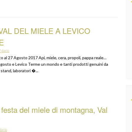
VAL DEL MIELE A LEVICO
E
7
dario
o al 27 Agosto 2017 Api, miele, cera, propoli, pappa reale… ​
 agosto ​e Levico Terme un mondo e tanti prodotti​ genuini​ da
 stand​, laboratori �...
 festa del miele di montagna, Val
i
dario