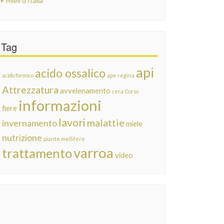
Mieli d'Italia
Tag
api
acido ossalico
acido formico
ape regina
Attrezzatura
avvelenamento
cera
Corso
informazioni
fiere
lavori
malattie
invernamento
miele
nutrizione
piante mellifere
varroa
trattamento
video