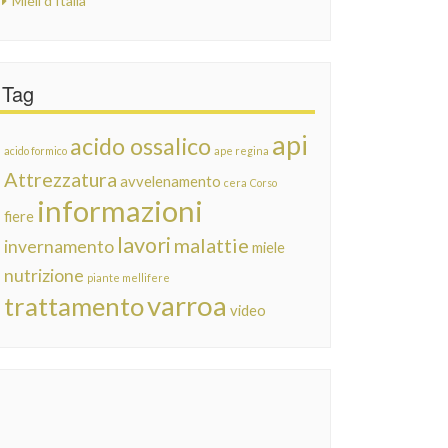
Mieli d'Italia
Tag
api
acido ossalico
acido formico
ape regina
Attrezzatura
avvelenamento
cera
Corso
informazioni
fiere
lavori
malattie
invernamento
miele
nutrizione
piante mellifere
varroa
trattamento
video