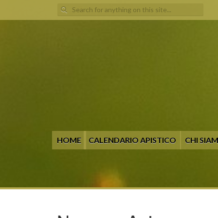
Search
for:
HOME
CALENDARIO APISTICO
CHI SIA