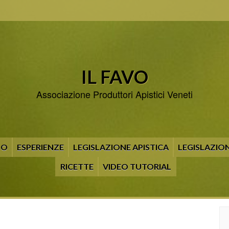
IL FAVO
Associazione Produttori Apistici Veneti
MO
ESPERIENZE
LEGISLAZIONE APISTICA
LEGISLAZION
RICETTE
VIDEO TUTORIAL