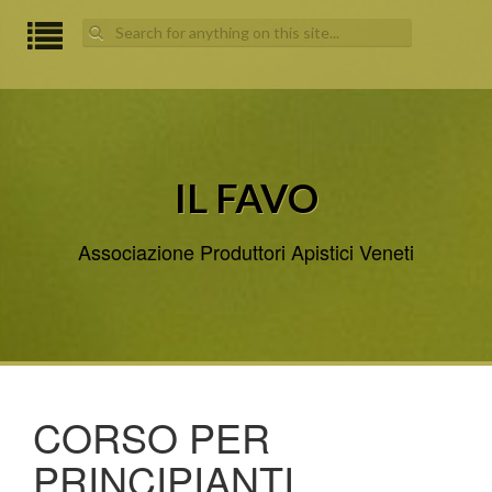
Search
for:
IL FAVO
Associazione Produttori Apistici Veneti
CORSO PER
PRINCIPIANTI