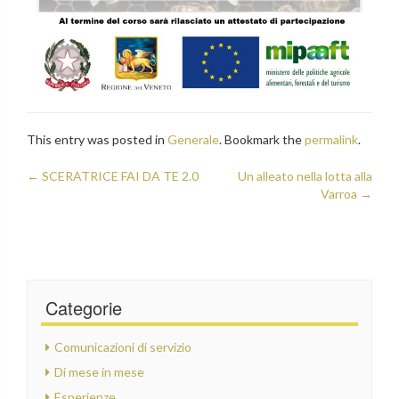
This entry was posted in
Generale
. Bookmark the
permalink
.
Post
←
SCERATRICE FAI DA TE 2.0
Un alleato nella lotta alla
Varroa
→
navigation
Categorie
Comunicazioni di servizio
Di mese in mese
Esperienze