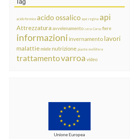
Tag
api
acido ossalico
acido formico
ape regina
Attrezzatura
avvelenamento
fiere
cera
Corso
informazioni
lavori
invernamento
malattie
nutrizione
miele
piante mellifere
varroa
trattamento
video
Unione Europea