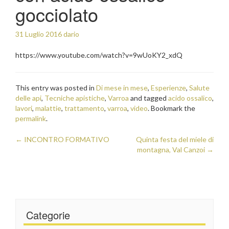
gocciolato
31 Luglio 2016
dario
https://www.youtube.com/watch?v=9wUoKY2_xdQ
This entry was posted in
Di mese in mese
,
Esperienze
,
Salute
delle api
,
Tecniche apistiche
,
Varroa
and tagged
acido ossalico
,
lavori
,
malattie
,
trattamento
,
varroa
,
video
. Bookmark the
permalink
.
Post
←
INCONTRO FORMATIVO
Quinta festa del miele di
montagna, Val Canzoi
→
navigation
Categorie