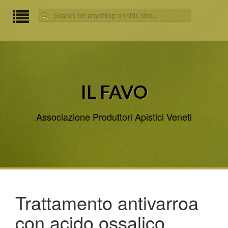
Search
for:
IL FAVO
Associazione Produttori Apistici Veneti
Trattamento antivarroa
con acido ossalico