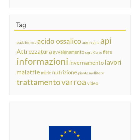
Tag
api
acido ossalico
acido formico
ape regina
Attrezzatura
avvelenamento
fiere
cera
Corso
informazioni
lavori
invernamento
malattie
nutrizione
miele
piante mellifere
varroa
trattamento
video